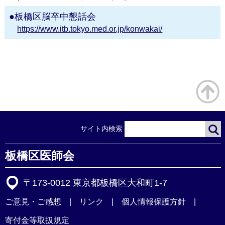
板橋区脳卒中懇話会
https://www.itb.tokyo.med.or.jp/konwakai/
サイト内検索
板橋区医師会
〒173-0012 東京都板橋区大和町1-7
ご意見・ご感想
リンク
個人情報保護方針
寄付金等取扱規定