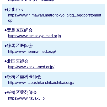
ひまわり
https://www.himawari.metro.tokyo.jp/qq13/qqport/tomint
op
豊島区医師会
https://www.tsm.tokyo.med.or.jp
練馬区医師会
http://www.nerima-med.or.jp/
北区医師会
http://www.kitaku-med.or.jp/
板橋区歯科医師会
http://www.itabashiku-shikaishikai.or.jp/
板橋区薬剤師会
https://www.itayaku.jp