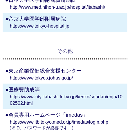
日本大学医学部附属板橋病院
http://www.med.nihon-u.ac.jp/hospital/itabashi/
帝京大学医学部附属病院
https://www.teikyo-hospital.jp
その他
東京産業保健総合支援センター
https://www.tokyos.johas.go.jp/
医療費助成等
https://www.city.itabashi.tokyo.jp/kenko/soudan/enjo/10
02502.html
会員専用ホームページ「imedas」
https://www.itb.tokyo.med.or.jp/imedas/login.php
(※ID、パスワードが必要です。)