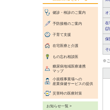
健診・検診のご案内
オ
在
予防接種のご案内
(
子育て支援
保
在宅医療と介護
そ
もの忘れ相談医
※
糖尿病地域医療連携
マップ
小規模事業場への
産業保健サービスの提供
災害時の医療対策
お知らせ一覧 >