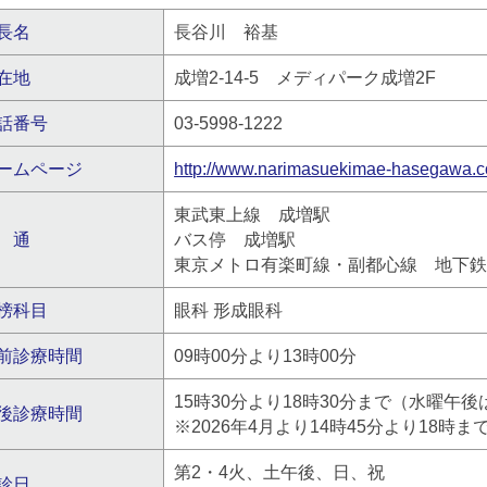
長名
長谷川 裕基
在地
成増2-14-5 メディパーク成増2F
話番号
03-5998-1222
ームページ
http://www.narimasuekimae-hasegawa.
東武東上線 成増駅
 通
バス停 成増駅
東京メトロ有楽町線・副都心線 地下
榜科目
眼科 形成眼科
前診療時間
09時00分より13時00分
15時30分より18時30分まで（水曜午
後診療時間
※2026年4月より14時45分より18時ま
第2・4火、土午後、日、祝
診日