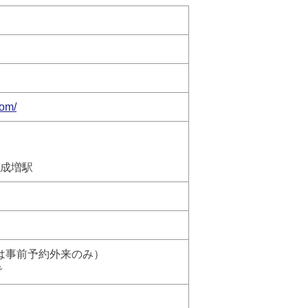
com/
鉄成増駅
後は事前予約外来のみ）
で