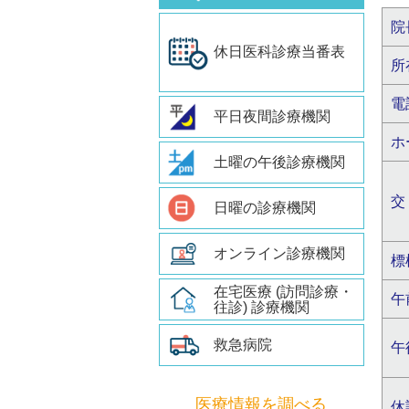
院
休日医科診療当番表
所
電
平日夜間診療機関
ホ
土曜の午後診療機関
交
日曜の診療機関
オンライン診療機関
標
在宅医療 (訪問診療・
午
往診) 診療機関
救急病院
午
医療情報を調べる
休