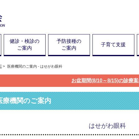
健診・検診の
予防接種の
子育て支援
ご案内
ご案内
E
>
医療機関のご案内 - はせがわ眼科
お盆期間(8/10～8/15)の診療
医療機関のご案内
はせがわ眼科