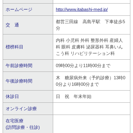
ホームページ
http://www.itabashi-med.jp/
都営三田線 高島平駅 下車徒歩5
交 通
分
内科 小児科 外科 整形外科 産婦人
標榜科目
科 眼科 皮膚科 泌尿器科 耳鼻いん
こう科 リハビリテーション科
午前診療時間
09時00分より11時00分まで
木 糖尿病外来（予約診療）13時0
午後診療時間
0分より16時00分まで
休診日
日 祝 年末年始
オンライン診療
在宅医療
(訪問診療・往診)