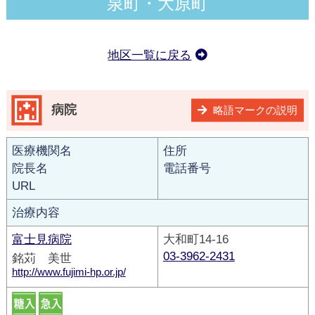
泉町・大原町
地区一覧に戻る
病院
略語マークの説明
医療機関名
住所
院長名
電話番号
URL
治療内容
富士見病院
大和町14-16
03-3962-2431
銘苅 美世
http://www.fujimi-hp.or.jp/