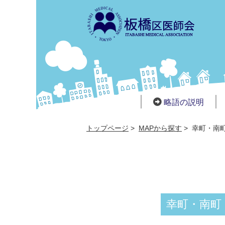
略語の説明
トップページ
>
MAPから探す
>
幸町・南
幸町・南町