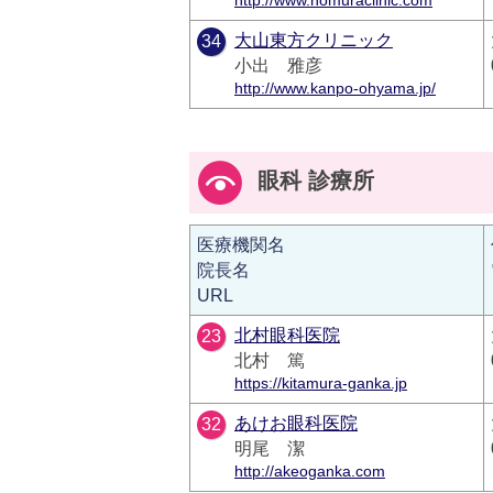
http://www.nomuraclinic.com
大山東方クリニック
34
小出 雅彦
http://www.kanpo-ohyama.jp/
眼科 診療所
医療機関名
院長名
URL
北村眼科医院
23
北村 篤
https://kitamura-ganka.jp
あけお眼科医院
32
明尾 潔
http://akeoganka.com