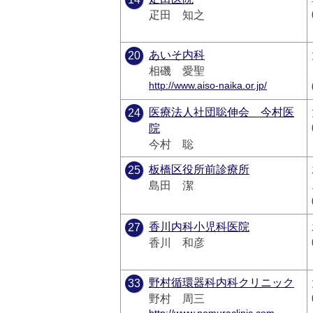
疋田 知之
あいそ内科
20
相磯 愛聖
http://www.aiso-naika.or.jp/
医療法人社団聡伸会 今村医
24
院
今村 聡
板橋区役所前診療所
25
島田 潔
香川内科小児科医院
27
香川 和彦
野村循環器科内科クリニック
33
野村 周三