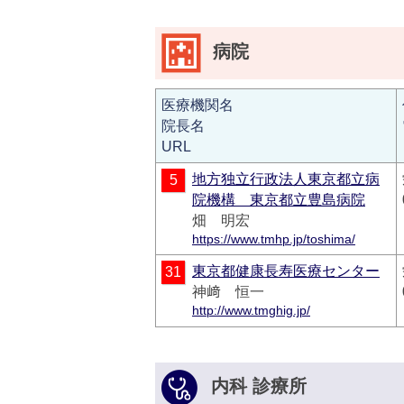
病院
医療機関名
院長名
URL
地方独立行政法人東京都立病
5
院機構 東京都立豊島病院
畑 明宏
https://www.tmhp.jp/toshima/
東京都健康長寿医療センター
31
神﨑 恒一
http://www.tmghig.jp/
内科 診療所