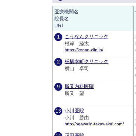
医療機関名
院長名
URL
こうなんクリニック
1
根岸 経太
https://konan-clin.jp/
板橋幸町クリニック
2
横山 卓司
勝又内科医院
9
勝又 望
小川医院
13
小川 勝由
http://ogawaiin-takawakai.com/
疋田医院
14