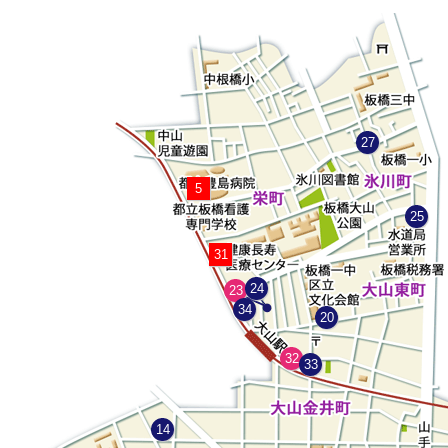
27
5
25
31
24
23
34
20
32
33
14