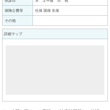
休診日
木 土午後 日 祝
保険公費等
社保 国保 生保
その他
詳細マップ