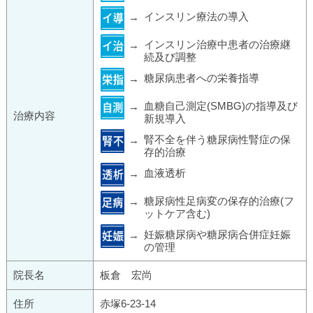
インスリン療法の導入
インスリン治療中患者の治療継
続及び調整
糖尿病患者への栄養指導
血糖自己測定(SMBG)の指導及び
治療内容
新規導入
腎不全を伴う糖尿病性腎症の保
存的治療
血液透析
糖尿病性足病変の保存的治療(フ
ットケア含む)
妊娠糖尿病や糖尿病合併症妊娠
の管理
院長名
板倉 宏尚
住所
赤塚6-23-14